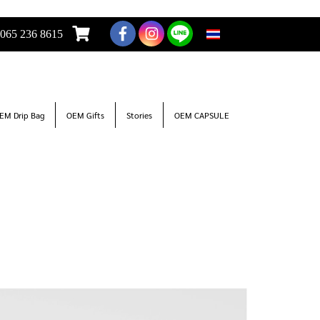
065 236 8615
TH
EM Drip Bag
OEM Gifts
Stories
OEM CAPSULE