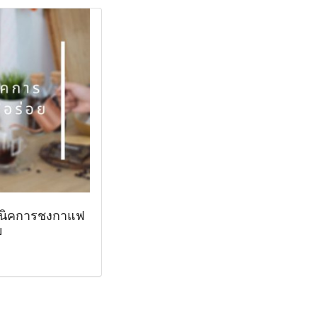
คนิคการชงกาแฟ
ย