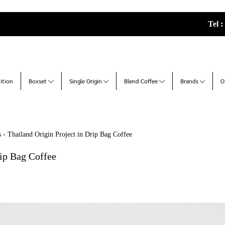
Tel :
ition
Boxset
Single Origin
Blend Coffee
Brands
O
 - Thailand Origin Project in Drip Bag Coffee
rip Bag Coffee
|