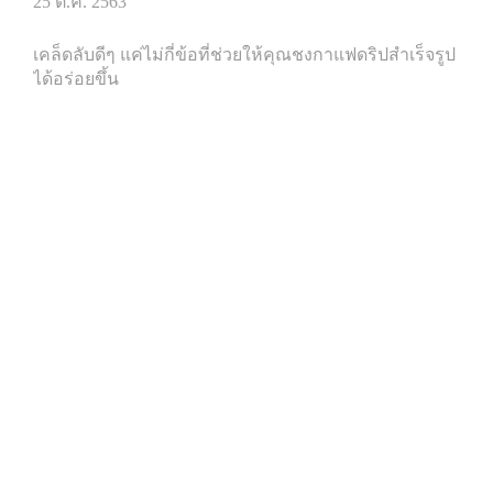
25 ต.ค. 2563
เคล็ดลับดีๆ แค่ไม่กี่ข้อที่ช่วยให้คุณชงกาแฟดริปสำเร็จรูป
ได้อร่อยขึ้น